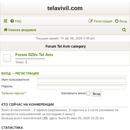
telavivil.com
FAQ
Регистрация
Вход
П
Список форумов
о
Текущее время: Чт авг 06, 2026 4:48 pm
и
Forum Tel Aviv category
с
Forum DZtlv Tel Aviv
к
=================
Темы:
1
ВХОД
•
РЕГИСТРАЦИЯ
Имя пользователя:
Пароль:
Забыли пароль?
Запомнить меня
КТО СЕЙЧАС НА КОНФЕРЕНЦИИ
Всего
2
посетителя :: 0 зарегистрированных, 0 скрытых и 2 гостя (основано на
активности пользователей за последние 5 минут)
Больше всего посетителей (
25
) здесь было Вт июн 09, 2026 10:25 am
СТАТИСТИКА