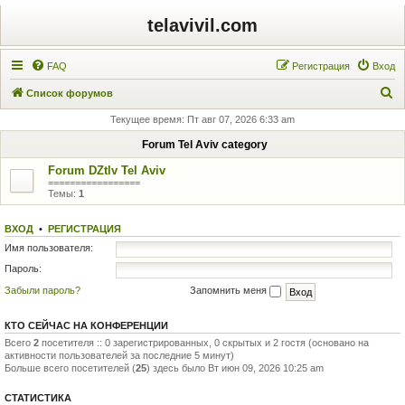
telavivil.com
FAQ
Регистрация
Вход
П
Список форумов
о
Текущее время: Пт авг 07, 2026 6:33 am
и
Forum Tel Aviv category
с
Forum DZtlv Tel Aviv
к
=================
Темы:
1
ВХОД
•
РЕГИСТРАЦИЯ
Имя пользователя:
Пароль:
Забыли пароль?
Запомнить меня
КТО СЕЙЧАС НА КОНФЕРЕНЦИИ
Всего
2
посетителя :: 0 зарегистрированных, 0 скрытых и 2 гостя (основано на
активности пользователей за последние 5 минут)
Больше всего посетителей (
25
) здесь было Вт июн 09, 2026 10:25 am
СТАТИСТИКА