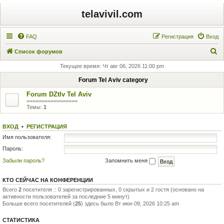
telavivil.com
FAQ
Регистрация
Вход
П
Список форумов
о
Текущее время: Чт авг 06, 2026 11:00 pm
и
Forum Tel Aviv category
с
Forum DZtlv Tel Aviv
к
=================
Темы:
1
ВХОД
•
РЕГИСТРАЦИЯ
Имя пользователя:
Пароль:
Забыли пароль?
Запомнить меня
КТО СЕЙЧАС НА КОНФЕРЕНЦИИ
Всего
2
посетителя :: 0 зарегистрированных, 0 скрытых и 2 гостя (основано на
активности пользователей за последние 5 минут)
Больше всего посетителей (
25
) здесь было Вт июн 09, 2026 10:25 am
СТАТИСТИКА